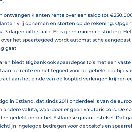
en.
en ontvangen klanten rente over een saldo tot €250.000.
lanten vrij opnemen en storten op de rekening. Opg
na 3 dagen uitbetaald. Er is geen minimale storting. Het
over het spaartegoed wordt automatische aangepast a
g gaat.
aren biedt Bigbank ook spaardeposito’s met een vaste l
taan de rente en het tegoed voor de gehele looptijd va
ract aan het einde van de looptijd verlengen krijgen 
igd in Estland, dat sinds 2011 onderdeel is van de euro
 in andere valuta, waardoor er geen valutarisico is. De
en gedekt onder het Estlandse garantiestelsel. Dat g
richtlijn ingelegde bedragen voor deposito’s en spaarr