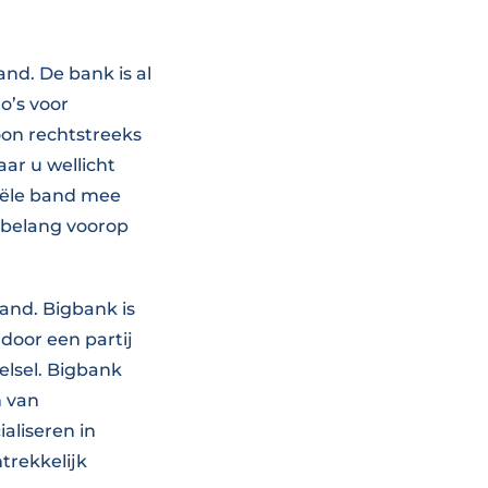
nd. De bank is al
o’s voor
oon rechtstreeks
ar u wellicht
ciële band mee
w belang voorop
and. Bigbank is
door een partij
elsel. Bigbank
n van
aliseren in
trekkelijk