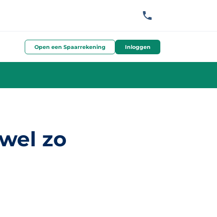
Open een Spaarrekening
Inloggen
 wel zo