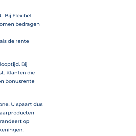
 Bij Flexibel
enomen bedragen
ls de rente
ooptijd. Bij
st. Klanten die
een bonusrente
zone. U spaart dus
 spaarproducten
arandeert op
ekeningen,