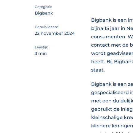
Categorie
Bigbank
Bigbank is een in
Gepubliceerd
bijna 15 jaar in 
22 november 2024
consumenten. Wie
contact met de ba
Leestijd
wordt geadviseer
3 min
heeft. Bij Bigba
staat.
Bigbank is een z
gespecialiseerd 
met een duidelij
gebruikt de inle
kleinschalige kre
kleinere leningen