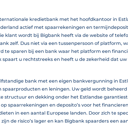
ternationale kredietbank met het hoofdkantoor in Estla
Nederland actief met spaarrekeningen en termijndeposit
 klant wordt bij Bigbank heeft via de website of telef
nk zelf. Dus niet via een tussenpersoon of platform, wa
d te sparen bij een bank waar het platform een finan
nk spaart u rechtstreeks en heeft u de zekerheid dat u
elfstandige bank met een eigen bankvergunning in Estl
in spaarproducten en leningen. Uw geld wordt beheerd 
ke structuur en dekking onder het Estlandse garantiest
g op spaarrekeningen en deposito’s voor het financiere
dieten in een aantal Europese landen. Door zich te speci
 zijn de risico’s lager en kan Bigbank spaarders een aan