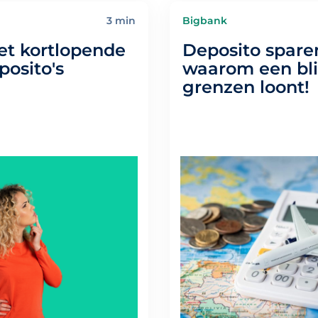
3 min
Bigbank
t kortlopende
Deposito spare
posito's
waarom een bli
grenzen loont!