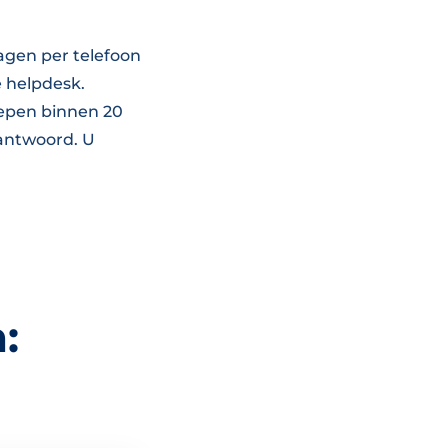
agen per telefoon
e helpdesk.
oepen binnen 20
antwoord. U
: