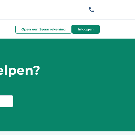
Open een Spaarrekening
Inloggen
elpen?