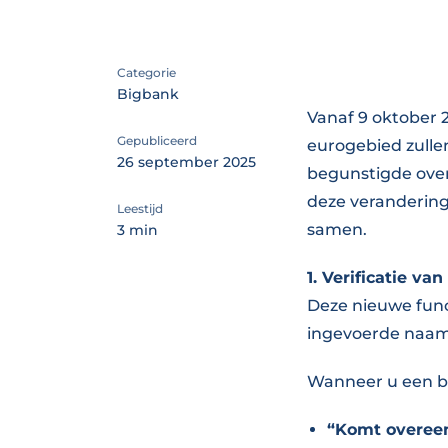
Categorie
Bigbank
Vanaf 9 oktober 2
Gepubliceerd
eurogebied zulle
26 september 2025
begunstigde ove
deze veranderinge
Leestijd
samen.
3 min
1. Verificatie 
Deze nieuwe func
ingevoerde naa
Wanneer u een be
“Komt overee