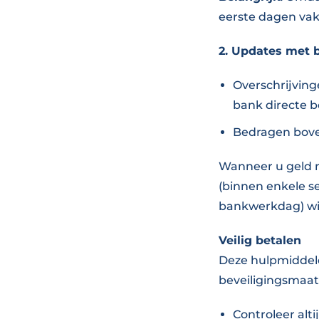
eerste dagen va
2. Updates met b
Overschrijvin
bank directe b
Bedragen bove
Wanneer u geld n
(binnen enkele s
bankwerkdag) wi
Veilig betalen
Deze hulpmiddele
beveiligingsmaat
Controleer al