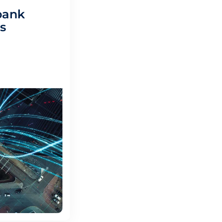
bank
s