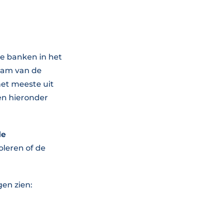
le banken in het
naam van de
et meeste uit
en hieronder
de
oleren of de
en zien: