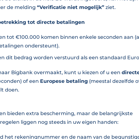
ker de melding
“Verificatie niet mogelijk”
ziet.
etrekking tot directe betalingen
gen tot €100.000 komen binnen enkele seconden aan (a
etalingen ondersteunt).
n dit bedrag worden verstuurd als een standaard Euro
aar Bigbank overmaakt, kunt u kiezen of u een
direct
econden) of een
Europese betaling
(meestal dezelfde o
lt doen.
n bieden extra bescherming, maar de belangrijkste
regelen liggen nog steeds in uw eigen handen:
tijd het rekeningnummer en de naam van de begunstig