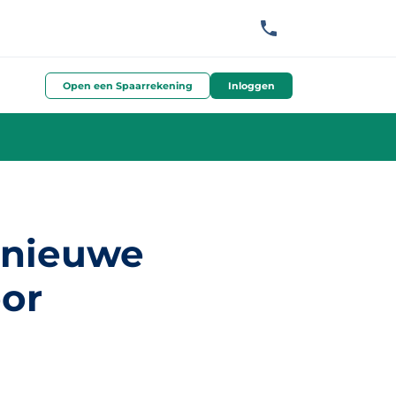
Open een Spaarrekening
Inloggen
 nieuwe
oor