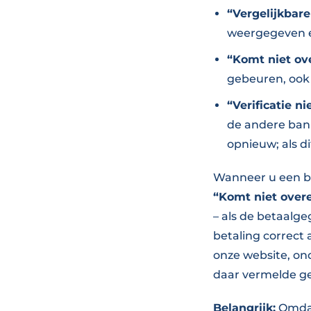
“Vergelijkbar
weergegeven 
“Komt niet ov
gebeuren, ook 
“Verificatie ni
de andere ban
opnieuw; als di
Wanneer u een be
“Komt niet over
– als de betaalg
betaling correct
onze website, ond
daar vermelde g
Belangrijk:
Omdat 