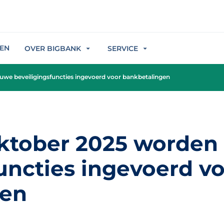
REN
OVER BIGBANK
SERVICE
uwe beveiligingsfuncties ingevoerd voor bankbetalingen
oktober 2025 worden
uncties ingevoerd v
gen