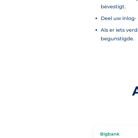
bevestigt.
Deel uw inlog- 
Als er iets ve
begunstigde.
Bigbank