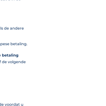
ls de andere
pese betaling.
e betaling
f de volgende
de voordat u