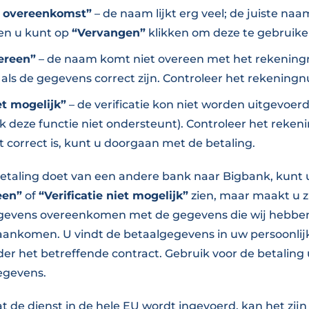
e overeenkomst”
– de naam lijkt erg veel; de juiste na
en u kunt op
“Vervangen”
klikken om deze te gebruike
ereen”
– de naam komt niet overeen met het rekening
als de gegevens correct zijn. Controleer het rekenin
et mogelijk”
– de verificatie kon niet worden uitgevoerd
k deze functie niet ondersteunt). Controleer het rek
t correct is, kunt u doorgaan met de betaling.
taling doet van een andere bank naar Bigbank, kunt 
een”
of
“Verificatie niet mogelijk”
zien, maar maakt u z
egevens overeenkomen met de gegevens die wij hebben 
 aankomen. U vindt de betaalgegevens in uw persoonlij
er het betreffende contract. Gebruik voor de betaling 
egevens.
de dienst in de hele EU wordt ingevoerd, kan het zijn 