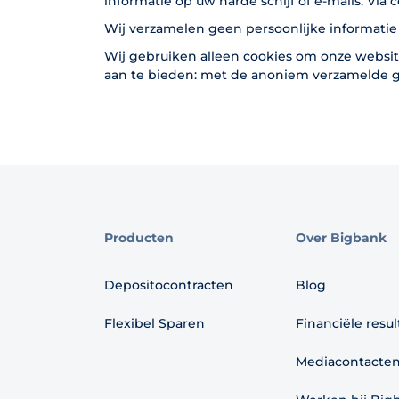
informatie op uw harde schijf of e-mails. Via
Wij verzamelen geen persoonlijke informatie
Wij gebruiken alleen cookies om onze websi
aan te bieden: met de anoniem verzamelde g
Producten
Over Bigbank
Depositocontracten
Blog
Flexibel Sparen
Financiële resu
Mediacontacte