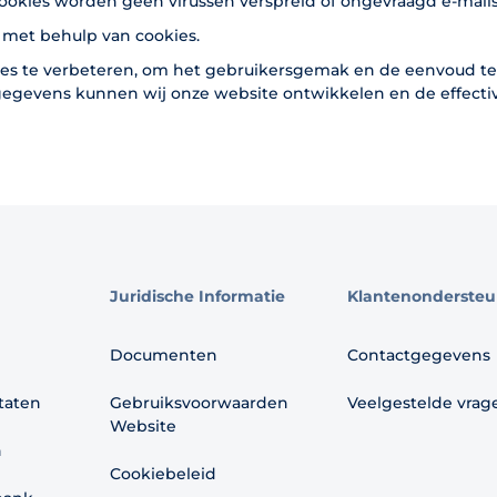
 cookies worden geen virussen verspreid of ongevraagd e-mails
 met behulp van cookies.
tes te verbeteren, om het gebruikersgemak en de eenvoud te
egevens kunnen wij onze website ontwikkelen en de effecti
Juridische Informatie
Klantenondersteu
Documenten
Contactgegevens
ltaten
Gebruiksvoorwaarden
Veelgestelde vrag
Website
n
Cookiebeleid