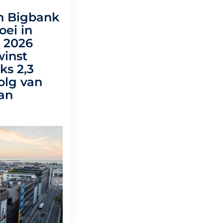
n Bigbank
oei in
l 2026
winst
ks 2,3
olg van
an