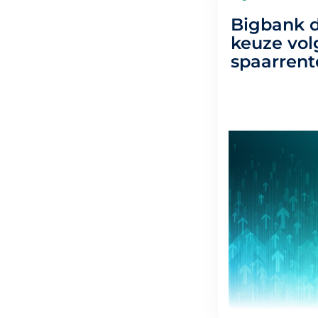
Bigbank d
keuze vol
spaarrent