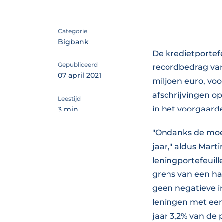
Categorie
Bigbank
De kredietportefe
Gepubliceerd
recordbedrag van
07 april 2021
miljoen euro, vo
afschrijvingen op
Leestijd
in het voorgaarde
3 min
"Ondanks de moei
jaar," aldus Mart
leningportefeuil
grens van een hal
geen negatieve in
leningen met ee
jaar 3,2% van de p