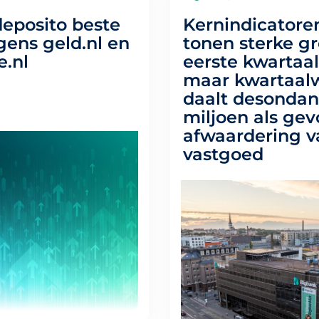
eposito beste
Kernindicatore
gens geld.nl en
tonen sterke gr
e.nl
eerste kwartaa
maar kwartaal
daalt desondan
miljoen als gev
afwaardering v
vastgoed