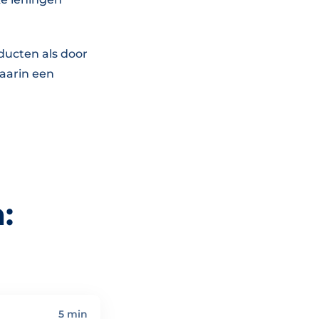
ducten als door
daarin een
:
5 min