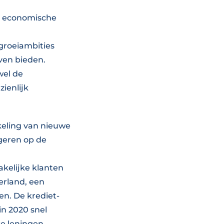
ke economische
 groeiambities
ven bieden.
wel de
zienlijk
keling van nieuwe
geren op de
kelijke klanten
erland, een
n. De krediet-
in 2020 snel
ke leningen