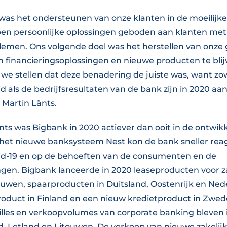
 was het ondersteunen van onze klanten in de moeilij
ben persoonlijke oplossingen geboden aan klanten met
oblemen. Ons volgende doel was het herstellen van onze
n financieringsoplossingen en nieuwe producten te blij
we stellen dat deze benadering de juiste was, want zo
 als de bedrijfsresultaten van de bank zijn in 2020 aan
 Martin Länts.
nts was Bigbank in 2020 actiever dan ooit in de ontwik
het nieuwe banksysteem Nest kon de bank sneller rea
vid-19 en op de behoeften van de consumenten en de
en. Bigbank lanceerde in 2020 leaseproducten voor za
touwen, spaarproducten in Duitsland, Oostenrijk en Ned
duct in Finland en een nieuw kredietproduct in Zwede
illes en verkoopvolumes van corporate banking bleven 
nd, Letland en Litouwen. De verkoop van nieuwe zakelij