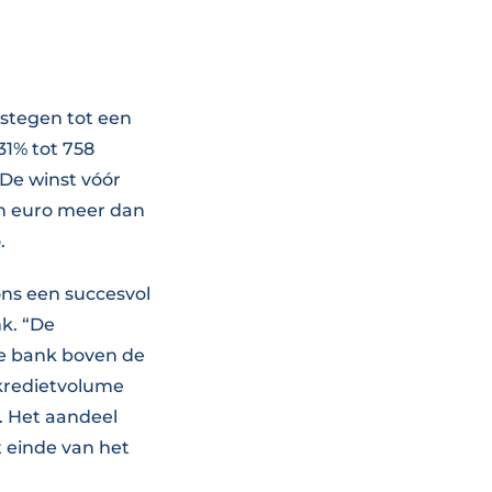
estegen tot een
31% tot 758
 De winst vóór
en euro meer dan
.
ns een succesvol
nk. “De
de bank boven de
t kredietvolume
. Het aandeel
 einde van het