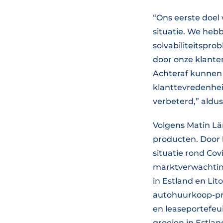
“Ons eerste doel
situatie. We heb
solvabiliteitspr
door onze klante
Achteraf kunnen 
klanttevredenheid
verbeterd,” aldus
Volgens Matin Lä
producten. Door 
situatie rond Co
marktverwachting
in Estland en Li
autohuurkoop-pro
en leaseportefeu
groeien in Estla